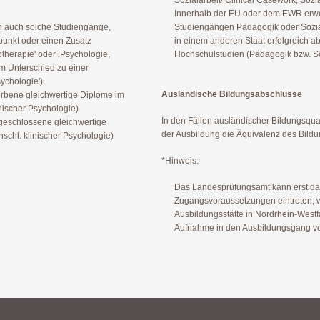
Sozialarbeit/ Clinical Casework; Sozi
Innerhalb der EU oder dem EWR erw
en auch solche Studiengänge,
Studiengängen Pädagogik oder Sozi
unkt oder einen Zusatz
in einem anderen Staat erfolgreich a
otherapie' oder ‚Psychologie,
Hochschulstudien (Pädagogik bzw. S
im Unterschied zu einer
ychologie').
Ausländische Bildungsabschlüsse
rbene gleichwertige Diplome im
nischer Psychologie)
In den Fällen ausländischer Bildungsquali
bgeschlossene gleichwertige
der Ausbildung die Äquivalenz des Bild
schl. klinischer Psychologie)
*Hinweis:
Das Landesprüfungsamt kann erst dan
Zugangsvoraussetzungen eintreten, w
Ausbildungsstätte in Nordrhein-Westf
Aufnahme in den Ausbildungsgang vor