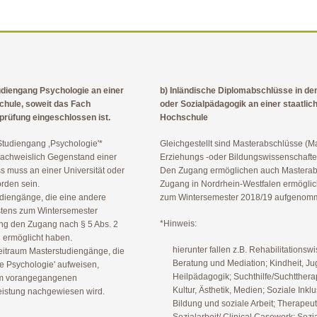
udiengang Psychologie an einer
b) Inländische Diplomabschlüsse in d
schule, soweit das Fach
oder Sozialpädagogik an einer staatlic
prüfung eingeschlossen ist.
Hochschule
Studiengang ‚Psychologie'*
Gleichgestellt sind Masterabschlüsse (Mas
 nachweislich Gegenstand einer
Erziehungs -oder Bildungswissenschaften
s muss an einer Universität oder
Den Zugang ermöglichen auch Masterabs
rden sein.
Zugang in Nordrhein-Westfalen ermöglich
diengänge, die eine andere
zum Wintersemester 2018/19 aufgenom
estens zum Wintersemester
*Hinweis:
g den Zugang nach § 5 Abs. 2
n ermöglicht haben.
hierunter fallen z.B. Rehabilitations
Zeitraum Masterstudiengänge, die
Beratung und Mediation; Kindheit, Ju
e Psychologie' aufweisen,
Heilpädagogik; Suchthilfe/Suchtthera
 im vorangegangenen
Kultur, Ästhetik, Medien; Soziale Ink
eistung nachgewiesen wird.
Bildung und soziale Arbeit; Therapeut