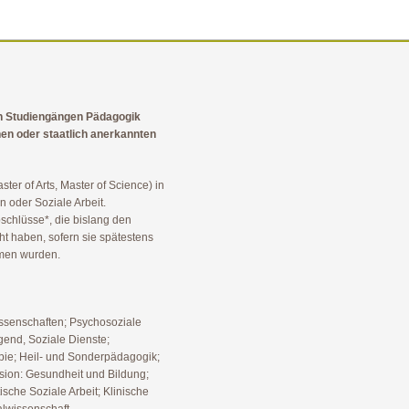
en Studiengängen Pädagogik
hen oder staatlich anerkannten
ter of Arts, Master of Science) in
 oder Soziale Arbeit.
chlüsse*, die bislang den
t haben, sofern sie spätestens
men wurden.
wissenschaften; Psychosoziale
gend, Soziale Dienste;
pie; Heil- und Sonderpädagogik;
lusion: Gesundheit und Bildung;
ische Soziale Arbeit; Klinische