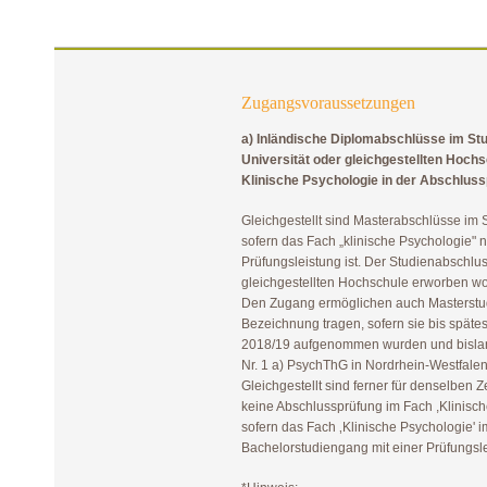
Zugangsvoraussetzungen
a) Inländische Diplomabschlüsse im St
Universität oder gleichgestellten Hoch
Klinische Psychologie in der Abschluss
Gleichgestellt sind Masterabschlüsse im 
sofern das Fach „klinische Psychologie"
Prüfungsleistung ist. Der Studienabschlus
gleichgestellten Hochschule erworben wo
Den Zugang ermöglichen auch Masterstu
Bezeichnung tragen, sofern sie bis spät
2018/19 aufgenommen wurden und bislan
Nr. 1 a) PsychThG in Nordrhein-Westfale
Gleichgestellt sind ferner für denselben 
keine Abschlussprüfung im Fach ,Klinisch
sofern das Fach ‚Klinische Psychologie'
Bachelorstudiengang mit einer Prüfungsl