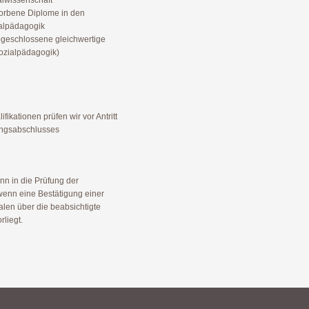
alwissenschaft
orbene Diplome in den
alpädagogik
bgeschlossene gleichwertige
ozialpädagogik)
fikationen prüfen wir vor Antritt
ungsabschlusses
n in die Prüfung der
enn eine Bestätigung einer
alen über die beabsichtigte
liegt.